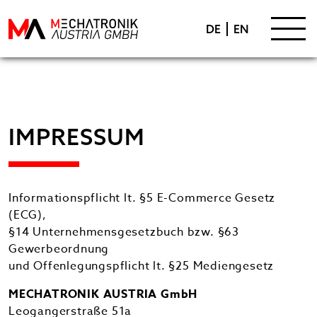
KARRIERE
DE
EN
DOWNLOADS
KONTAKT
KONTAKTIEREN
IMPRESSUM
Informationspflicht lt. §5 E-Commerce Gesetz
(ECG),
§14 Unternehmensgesetzbuch bzw. §63
Gewerbeordnung
und Offenlegungspflicht lt. §25 Mediengesetz
MECHATRONIK AUSTRIA GmbH
Leogangerstraße 51a